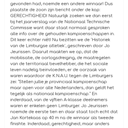
gevonden had, noemde een andere winnaar! Dus
plaatste de zoon zijn bericht onder de kop:
GERECHTIGHEID! Natuurlijk zoeken we dan eerst
bij het jaarverslag van de Nationaal Technische
Commissie want daar staat normaal gesproken
alle info over de gehouden kampioenschappen in.
Dit keer echter niét! Nu bezitten we de ‘Historiek
van de Limburgse atletiek’, geschreven door Jo
Jeurissen. Daaruit maakten we op, dat de
mobilisatie, de oorlogsdreiging, de maatregelen
van de territoriaal bevelhebber, die het sociale
leven nadelig beïnvloeden, er de oorzaak van
waren waardoor de K.N.A.U. tegen de Limburgers
zei: “Stellen jullie je provinciaal kampioenschap
maar open voor alle Nederlanders, dan geldt het
tegelijk als nationaal kampioenschap.” En
inderdaad, van de vijftien A-klasse deelnemers
waren er enkelen geen Limburger. Jo Jeurissen
noemde de eerste tien en daar staat toch echt dat
Jan Kortekaas op 40 m na de winnaar als tweede
finishte. Inderdaad, gerechtigheid, maar anders