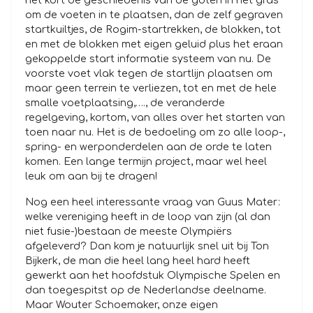
het kort de geschiedenis van de goten in het gras
om de voeten in te plaatsen, dan de zelf gegraven
startkuiltjes, de Rogim-startrekken, de blokken, tot
en met de blokken met eigen geluid plus het eraan
gekoppelde start informatie systeem van nu. De
voorste voet vlak tegen de startlijn plaatsen om
maar geen terrein te verliezen, tot en met de hele
smalle voetplaatsing,…., de veranderde
regelgeving, kortom, van alles over het starten van
toen naar nu. Het is de bedoeling om zo alle loop-,
spring- en werponderdelen aan de orde te laten
komen. Een lange termijn project, maar wel heel
leuk om aan bij te dragen!
Nog een heel interessante vraag van Guus Mater:
welke vereniging heeft in de loop van zijn (al dan
niet fusie-)bestaan de meeste Olympiërs
afgeleverd? Dan kom je natuurlijk snel uit bij Ton
Bijkerk, de man die heel lang heel hard heeft
gewerkt aan het hoofdstuk Olympische Spelen en
dan toegespitst op de Nederlandse deelname.
Maar Wouter Schoemaker, onze eigen