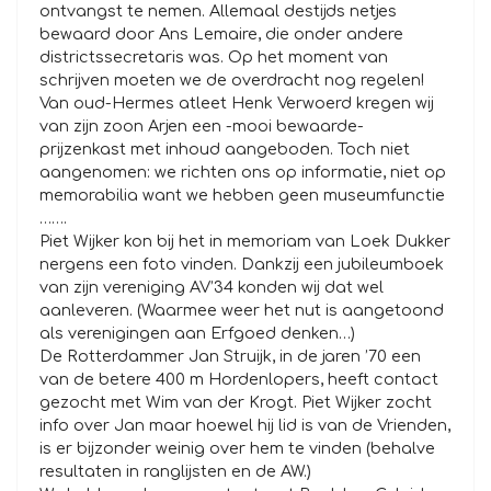
ontvangst te nemen. Allemaal destijds netjes
bewaard door Ans Lemaire, die onder andere
districtssecretaris was. Op het moment van
schrijven moeten we de overdracht nog regelen!
Van oud-Hermes atleet Henk Verwoerd kregen wij
van zijn zoon Arjen een -mooi bewaarde-
prijzenkast met inhoud aangeboden. Toch niet
aangenomen: we richten ons op informatie, niet op
memorabilia want we hebben geen museumfunctie
…….
Piet Wijker kon bij het in memoriam van Loek Dukker
nergens een foto vinden. Dankzij een jubileumboek
van zijn vereniging AV’34 konden wij dat wel
aanleveren. (Waarmee weer het nut is aangetoond
als verenigingen aan Erfgoed denken…)
De Rotterdammer Jan Struijk, in de jaren ’70 een
van de betere 400 m Hordenlopers, heeft contact
gezocht met Wim van der Krogt. Piet Wijker zocht
info over Jan maar hoewel hij lid is van de Vrienden,
is er bijzonder weinig over hem te vinden (behalve
resultaten in ranglijsten en de AW.)