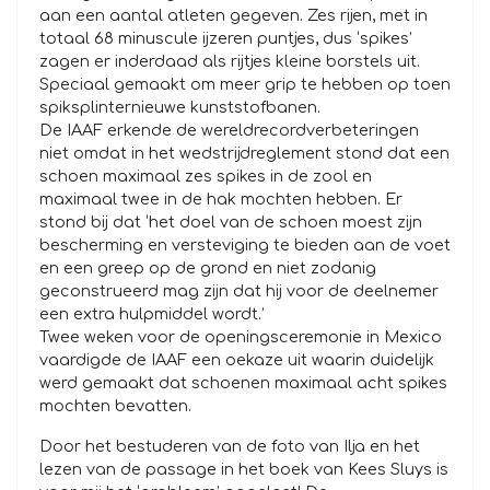
aan een aantal atleten gegeven. Zes rijen, met in
totaal 68 minuscule ijzeren puntjes, dus ‘spikes’
zagen er inderdaad als rijtjes kleine borstels uit.
Speciaal gemaakt om meer grip te hebben op toen
spiksplinternieuwe kunststofbanen.
De IAAF erkende de wereldrecordverbeteringen
niet omdat in het wedstrijdreglement stond dat een
schoen maximaal zes spikes in de zool en
maximaal twee in de hak mochten hebben. Er
stond bij dat ‘het doel van de schoen moest zijn
bescherming en versteviging te bieden aan de voet
en een greep op de grond en niet zodanig
geconstrueerd mag zijn dat hij voor de deelnemer
een extra hulpmiddel wordt.’
Twee weken voor de openingsceremonie in Mexico
vaardigde de IAAF een oekaze uit waarin duidelijk
werd gemaakt dat schoenen maximaal acht spikes
mochten bevatten.
Door het bestuderen van de foto van Ilja en het
lezen van de passage in het boek van Kees Sluys is