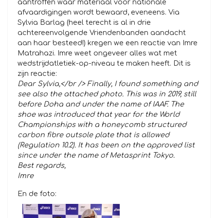
aantroffen waar materiaal voor nationale
afvaardigingen wordt bewaard, eveneens. Via
Sylvia Barlag (heel terecht is al in drie
achtereenvolgende Vriendenbanden aandacht
aan haar besteed!) kregen we een reactie van Imre
Matrahazi. Imre weet ongeveer alles wat met
wedstrijdatletiek-op-niveau te maken heeft. Dit is
zijn reactie:
Dear Sylvia,</br /> Finally, I found something and
see also the attached photo. This was in 2019, still
before Doha and under the name of IAAF. The
shoe was introduced that year for the World
Championships with a honeycomb structured
carbon fibre outsole plate that is allowed
(Regulation 10.2). It has been on the approved list
since under the name of Metasprint Tokyo.
Best regards,
Imre
En de foto: