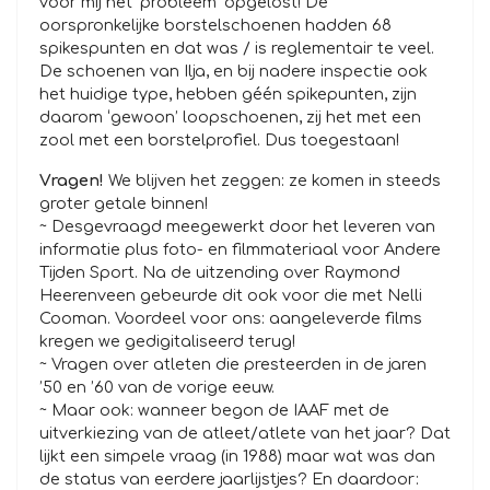
voor mij het ‘probleem’ opgelost! De
oorspronkelijke borstelschoenen hadden 68
spikespunten en dat was / is reglementair te veel.
De schoenen van Ilja, en bij nadere inspectie ook
het huidige type, hebben géén spikepunten, zijn
daarom ‘gewoon’ loopschoenen, zij het met een
zool met een borstelprofiel. Dus toegestaan!
Vragen!
We blijven het zeggen: ze komen in steeds
groter getale binnen!
~ Desgevraagd meegewerkt door het leveren van
informatie plus foto- en filmmateriaal voor Andere
Tijden Sport. Na de uitzending over Raymond
Heerenveen gebeurde dit ook voor die met Nelli
Cooman. Voordeel voor ons: aangeleverde films
kregen we gedigitaliseerd terug!
~ Vragen over atleten die presteerden in de jaren
’50 en ’60 van de vorige eeuw.
~ Maar ook: wanneer begon de IAAF met de
uitverkiezing van de atleet/atlete van het jaar? Dat
lijkt een simpele vraag (in 1988) maar wat was dan
de status van eerdere jaarlijstjes? En daardoor: