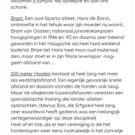
Mooiman (Olympia ’48) opdiepte en aan ons
schonk.
Bram.
Een oud-Sparta atleet, Hans de Borst,
ontmoette in het tehuis waar zijn moeder nu woont,
Bram van Oosten; nationaal juniorenkampioen
hoogspringen in 1946 en ’47, en daarna zeer bekend
geworden in het Haagsche als heel hard werkend
kaderlid. Bram liet Hans heel mooi oud materiaal
zien, maar doet er in zijn 96ste levensjaar -nog-
geen afstand van….
200 meter Horden
bestaat al heel lang niet meer
als wedstrijdafstand. Een eigenlijk gevaarlijk snelle
afstand en daarom stonden de horden ook laag.
Maar de afwijkende tussenafstanden vereisten een
specialistische training die minder atleten
opbrachten. (Marius Bos, die Erfgoed heel lang
zeer waardevol heeft gediend, was een belangrijk
vertegenwoordiger op deze discipline!)
Heel af en toe, als er een vereniging is die het
hordenlopen weer eens nadrukkelijk in het zonnetje