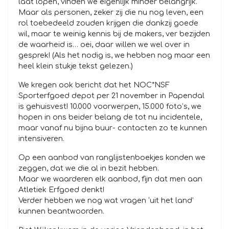
laat lopen, vinden we eigenlijk minder belangrijk.
Maar als personen, zeker zij die nu nog leven, een
rol toebedeeld zouden krijgen die dankzij goede
wil, maar te weinig kennis bij de makers, ver bezijden
de waarheid is… oei, daar willen we wel over in
gesprek! (Als het nodig is, we hebben nog maar een
heel klein stukje tekst gelezen.)
We kregen ook bericht dat het NOC*NSF
Sporterfgoed depot per 21 november in Papendal
is gehuisvest! 10.000 voorwerpen, 15.000 foto’s, we
hopen in ons beider belang de tot nu incidentele,
maar vanaf nu bijna buur- contacten zo te kunnen
intensiveren.
Op een aanbod van ranglijstenboekjes konden we
zeggen, dat we die al in bezit hebben.
Maar we waarderen elk aanbod, fijn dat men aan
Atletiek Erfgoed denkt!
Verder hebben we nog wat vragen ‘uit het land’
kunnen beantwoorden.