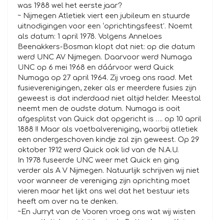
was 1988 wel het eerste jaar?
~ Nijmegen Atletiek viert een jubileum en stuurde
uitnodigingen voor een ‘oprichtingsfeest’. Noemt
als datum: 1 april 1978. Volgens Anneloes
Beenakkers-Bosman klopt dat niet: op die datum
werd UNC AV Nijmegen. Daarvoor werd Numaga
UNC op 6 mei 1968 en dáárvoor werd Quick
Numaga op 27 april 1964. Zij vroeg ons raad. Met
fusieverenigingen, zeker als er meerdere fusies zijn
geweest is dat inderdaad niet altijd helder. Meestal
neemt men de oudste datum. Numaga is ooit
afgesplitst van Quick dat opgericht is …. op 10 april
1888 !! Maar als voetbalvereniging, waarbij atletiek
een ondergeschoven kindje zal zijn geweest. Op 29
oktober 1912 werd Quick ook lid van de N.A.U.
In 1978 fuseerde UNC weer met Quick en ging
verder als A V Nijmegen. Natuurlijk schrijven wij niet
voor wanneer de vereniging zijn oprichting moet
vieren maar het lijkt ons wel dat het bestuur iets
heeft om over na te denken.
~En Jurryt van de Vooren vroeg ons wat wij wisten