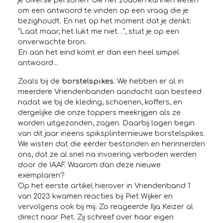
je diverse personen ‘die het zouden kunnen weten’
om een antwoord te vinden op een vraag die je
bezighoudt. En net op het moment dat je denkt:
“Laat maar, het lukt me niet…”, stuit je op een
onverwachte bron.
En aan het eind komt er dan een heel simpel
antwoord...
Zoals bij de
borstelspikes
. We hebben er al in
meerdere Vriendenbanden aandacht aan besteed
nadat we bij de kleding, schoenen, koffers, en
dergelijke die onze toppers meekrijgen als ze
worden uitgezonden, zagen. Daarbij lagen begin
van dit jaar ineens spiksplinternieuwe borstelspikes.
We wisten dat die eerder bestonden en herinnerden
ons, dat ze al snel na invoering verboden werden
door de IAAF. Waarom dan deze nieuwe
exemplaren?
Op het eerste artikel hierover in Vriendenband 1
van 2023 kwamen reacties bij Piet Wijker en
vervolgens ook bij mij. Zo reageerde Ilja Keizer al
direct naar Piet. Zij schreef over haar eigen