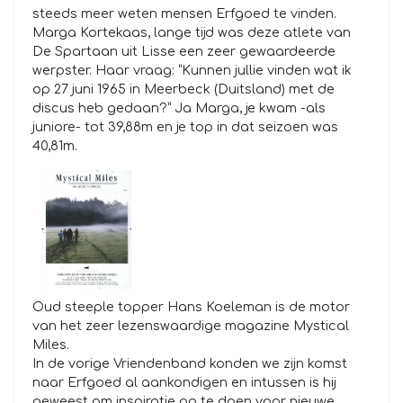
steeds meer weten mensen Erfgoed te vinden.
Marga Kortekaas, lange tijd was deze atlete van
De Spartaan uit Lisse een zeer gewaardeerde
werpster. Haar vraag: “Kunnen jullie vinden wat ik
op 27 juni 1965 in Meerbeck (Duitsland) met de
discus heb gedaan?” Ja Marga, je kwam -als
juniore- tot 39,88m en je top in dat seizoen was
40,81m.
Oud steeple topper Hans Koeleman is de motor
van het zeer lezenswaardige magazine Mystical
Miles.
In de vorige Vriendenband konden we zijn komst
naar Erfgoed al aankondigen en intussen is hij
geweest om inspiratie op te doen voor nieuwe