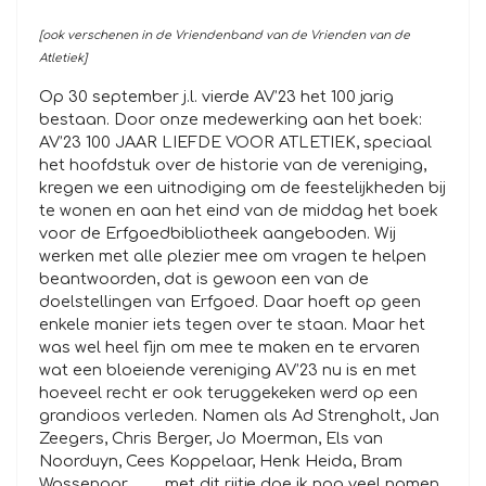
[ook verschenen in de Vriendenband van de Vrienden van de
Atletiek]
Op 30 september j.l. vierde AV’23 het 100 jarig
bestaan. Door onze medewerking aan het boek:
AV’23 100 JAAR LIEFDE VOOR ATLETIEK, speciaal
het hoofdstuk over de historie van de vereniging,
kregen we een uitnodiging om de feestelijkheden bij
te wonen en aan het eind van de middag het boek
voor de Erfgoedbibliotheek aangeboden. Wij
werken met alle plezier mee om vragen te helpen
beantwoorden, dat is gewoon een van de
doelstellingen van Erfgoed. Daar hoeft op geen
enkele manier iets tegen over te staan. Maar het
was wel heel fijn om mee te maken en te ervaren
wat een bloeiende vereniging AV’23 nu is en met
hoeveel recht er ook teruggekeken werd op een
grandioos verleden. Namen als Ad Strengholt, Jan
Zeegers, Chris Berger, Jo Moerman, Els van
Noorduyn, Cees Koppelaar, Henk Heida, Bram
Wassenaar, ……, met dit rijtje doe ik nog veel namen