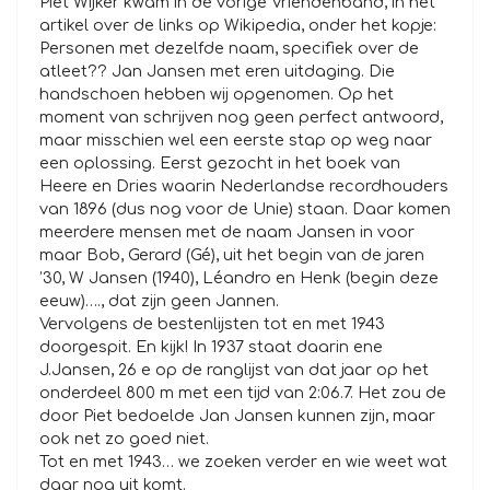
Piet Wijker kwam in de vorige Vriendenband, in het
artikel over de links op Wikipedia, onder het kopje:
Personen met dezelfde naam, specifiek over de
atleet?? Jan Jansen met eren uitdaging. Die
handschoen hebben wij opgenomen. Op het
moment van schrijven nog geen perfect antwoord,
maar misschien wel een eerste stap op weg naar
een oplossing. Eerst gezocht in het boek van
Heere en Dries waarin Nederlandse recordhouders
van 1896 (dus nog voor de Unie) staan. Daar komen
meerdere mensen met de naam Jansen in voor
maar Bob, Gerard (Gé), uit het begin van de jaren
’30, W Jansen (1940), Léandro en Henk (begin deze
eeuw)…., dat zijn geen Jannen.
Vervolgens de bestenlijsten tot en met 1943
doorgespit. En kijk! In 1937 staat daarin ene
J.Jansen, 26 e op de ranglijst van dat jaar op het
onderdeel 800 m met een tijd van 2:06.7. Het zou de
door Piet bedoelde Jan Jansen kunnen zijn, maar
ook net zo goed niet.
Tot en met 1943… we zoeken verder en wie weet wat
daar nog uit komt.