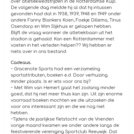
over atletiekwedstrijden in de Rotterdamse Kuip.
De volgende dag meldde hij al dat hij intussen
gevonden had dat in 1938, 1939, 1948 en 1949 onder
andere Fanny Blankers Koen, Foekje Dillema, Tinus
Osendarp en Wim Slijkhuis er gelopen hebben.
Blijft de vraag wanneer de atletiekbaan uit het
stadion is gehaald. Kan een Rotterdammer met
voeten in het verleden helpen?? Wij hebben er
niets over in ons bestand.
Cadeaus.
~ Gracenote Sports had een verzameling
sportattributen, boeken e.d. Door verhuizing
minder plaats. Is er iets voor ons bij?
~ Met Wim van Hemert gaat het zodanig minder
goed, dat hij niet meer thuis kan zijn. Uit zijn enorme
voorraad boeken mochten we die uitzoeken die
voor ons interessant zijn en die we nog niet
hebben.
~Tijdens de jaarlijkse fietstocht van de Vrienden
vorige maand kwamen we onder andere langs de
feestvierende vereniging Sportclub Reeuwijk. Dat