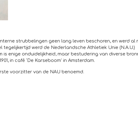
terne strubbelingen geen lang leven beschoren, en werd al na
el tegelijkertijd werd de Nederlandsche Athletiek Unie (N.A.U.)
 is enige onduidelijkheid, maar bestudering van diverse bro
l 1901, in café ‘De Karseboom’ in Amsterdam.
rste voorzitter van de NAU benoemd.