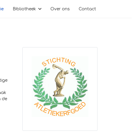
ie
Bibliotheek
Over ons
Contact
tige
aak
n de