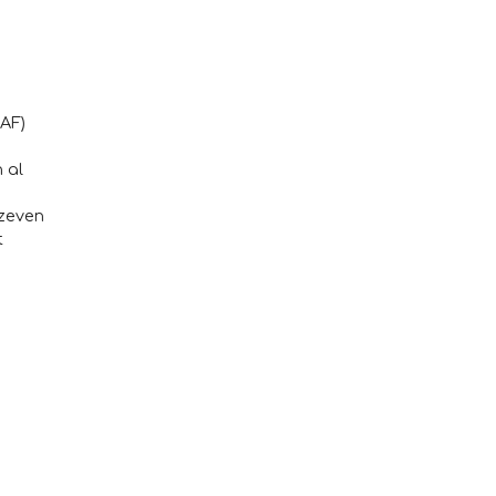
AAF)
 al
1
 zeven
t