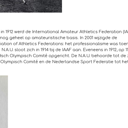
n 1912 werd de International Amateur Athletics Federation (I
nog geheel op amateuristische basis. In 2001 wijzigde de
ation of Athletics Federations: het professionalisme was toen
.A.U. sloot zich in 1914 bij de IAAF aan. Eveneens in 1912, op 1
sch Olympisch Comité opgericht. De N.A.U. behoorde tot de
s Olympisch Comité en de Nederlandse Sport Federatie tot he