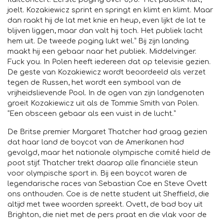
joelt. Kozakiewicz sprint en springt en klimt en klimt. Maar
dan raakt hij de lat met knie en heup, even lijkt de lat te
blijven liggen, maar dan valt hij toch. Het publiek lacht
hem uit. De tweede poging lukt wel.” Bij zijn landing
maakt hij een gebaar naar het publiek. Middelvinger.
Fuck you. In Polen heeft iedereen dat op televisie gezien.
De geste van Kozakiewicz wordt beoordeeld als verzet
tegen de Russen, het wordt een symbool van de
vrijheidslievende Pool. In de ogen van zijn landgenoten
groeit Kozakiewicz uit als de Tommie Smith van Polen.
“Een obsceen gebaar als een vuist in de lucht.”
De Britse premier Margaret Thatcher had graag gezien
dat haar land de boycot van de Amerikanen had
gevolgd, maar het nationale olympische comité hield de
poot stijf. Thatcher trekt daarop alle financiële steun
voor olympische sport in. Bij een boycot waren de
legendarische races van Sebastian Coe en Steve Ovett
ons onthouden. Coe is de nette student uit Sheffield, die
altijd met twee woorden spreekt. Ovett, de bad boy uit
Brighton, die niet met de pers praat en die vlak voor de