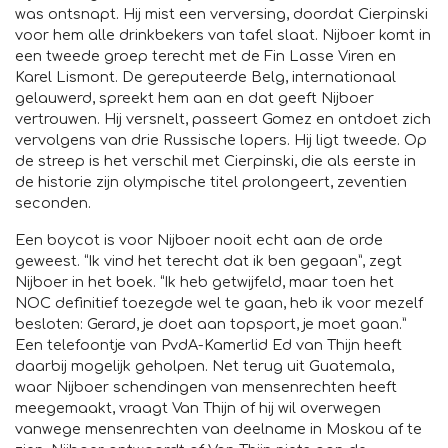
was ontsnapt. Hij mist een verversing, doordat Cierpinski
voor hem alle drinkbekers van tafel slaat. Nijboer komt in
een tweede groep terecht met de Fin Lasse Viren en
Karel Lismont. De gereputeerde Belg, internationaal
gelauwerd, spreekt hem aan en dat geeft Nijboer
vertrouwen. Hij versnelt, passeert Gomez en ontdoet zich
vervolgens van drie Russische lopers. Hij ligt tweede. Op
de streep is het verschil met Cierpinski, die als eerste in
de historie zijn olympische titel prolongeert, zeventien
seconden.
Een boycot is voor Nijboer nooit echt aan de orde
geweest. “Ik vind het terecht dat ik ben gegaan”, zegt
Nijboer in het boek. “Ik heb getwijfeld, maar toen het
NOC definitief toezegde wel te gaan, heb ik voor mezelf
besloten: Gerard, je doet aan topsport, je moet gaan.”
Een telefoontje van PvdA-Kamerlid Ed van Thijn heeft
daarbij mogelijk geholpen. Net terug uit Guatemala,
waar Nijboer schendingen van mensenrechten heeft
meegemaakt, vraagt Van Thijn of hij wil overwegen
vanwege mensenrechten van deelname in Moskou af te