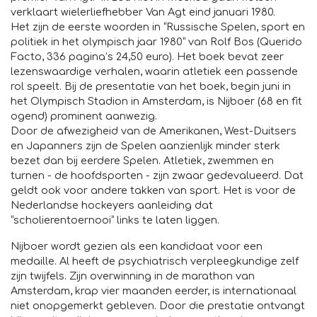
verklaart wielerliefhebber Van Agt eind januari 1980.
Het zijn de eerste woorden in “Russische Spelen, sport en
politiek in het olympisch jaar 1980” van Rolf Bos (Querido
Facto, 336 pagina’s 24,50 euro). Het boek bevat zeer
lezenswaardige verhalen, waarin atletiek een passende
rol speelt. Bij de presentatie van het boek, begin juni in
het Olympisch Stadion in Amsterdam, is Nijboer (68 en fit
ogend) prominent aanwezig.
Door de afwezigheid van de Amerikanen, West-Duitsers
en Japanners zijn de Spelen aanzienlijk minder sterk
bezet dan bij eerdere Spelen. Atletiek, zwemmen en
turnen - de hoofdsporten - zijn zwaar gedevalueerd. Dat
geldt ook voor andere takken van sport. Het is voor de
Nederlandse hockeyers aanleiding dat
“scholierentoernooi” links te laten liggen.
Nijboer wordt gezien als een kandidaat voor een
medaille. Al heeft de psychiatrisch verpleegkundige zelf
zijn twijfels. Zijn overwinning in de marathon van
Amsterdam, krap vier maanden eerder, is internationaal
niet onopgemerkt gebleven. Door die prestatie ontvangt