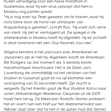
hij een uitnodiging voor een halve marathon in
Guatemala, waar hij een virus oploopt dat hem in
Moskou nog parten speelt.
“Hij is nog even op Texel geweest om te trainen, waar hij
nota bene door de hond van ultraloper Jan
Knippenberg is gebeten”, schrijft Bos. “Hij voelt zich verre
van sterk. Hij ziet er vermagerd uit. De spiegel in de
atletenkamer in Moskou heeft hij afgedekt. Hij wil zichzelf
in deze toestand niet zien. Dus favoriet, nou nee.”
Volgens kenners is het parcours snel. Amerikanen en
Japanners zijn er niet bij. Algemeen wordt de Amerikaan
Bill Rodgers op dat moment als ‘s werelds beste
marathonloper beschouwd. Het is de Deen Jorn
Lavenborg die onmiddellijk na het verlaten van het
stadion er tussenuit gaat en na vijf kilometer een
voorsprong van 22 seconden heeft. Zijn vlucht is
vergeefs. Bij het Kremlin gaat de Rus Vladimir Kotov naar
voren, titelverdediger Waldemar Cierpinski uit de DDR
haalt hem terug. De Mexicaan Rodolfo Gomez probeert
het en voert ruim een half uur het deelnemersveld aan.
Nijboer zegt later dat hij niet in de gaten had dat Gomez