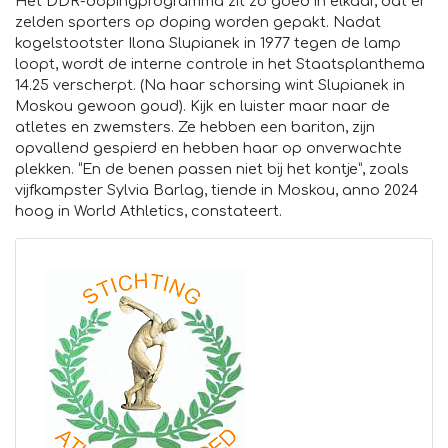
Het DDR-dopingprogramma zit zo goed in elkaar, dat er
zelden sporters op doping worden gepakt. Nadat
kogelstootster Ilona Slupianek in 1977 tegen de lamp
loopt, wordt de interne controle in het Staatsplanthema
14.25 verscherpt. (Na haar schorsing wint Slupianek in
Moskou gewoon goud). Kijk en luister maar naar de
atletes en zwemsters. Ze hebben een bariton, zijn
opvallend gespierd en hebben haar op onverwachte
plekken. “En de benen passen niet bij het kontje”, zoals
vijfkampster Sylvia Barlag, tiende in Moskou, anno 2024
hoog in World Athletics, constateert.