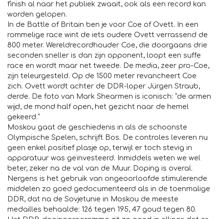
finish al naar het publiek zwaait, ook als een record kan
worden gelopen.
In de Battle of Britain ben je voor Coe of Ovett. In een
rommelige race wint de iets oudere Ovett verrassend de
800 meter. Wereldrecordhouder Coe, die doorgaans drie
seconden sneller is dan zijn opponent, loopt een suffe
race en wordt maar net tweede. De media, zeer pro-Coe,
zijn teleurgesteld. Op de 1500 meter revancheert Coe
zich. Ovett wordt achter de DDR-loper Jürgen Straub,
derde. De foto van Mark Shearmen is iconisch: “de armen
wijd, de mond half open, het gezicht naar de hemel
gekeerd.”
Moskou gaat de geschiedenis in als de schoonste
Olympische Spelen, schrijft Bos. De controles leveren nu
geen enkel positief plasje op, terwijl er toch stevig in
apparatuur was geïnvesteerd. Inmiddels weten we wel
beter, zeker na de val van de Muur. Doping is overal.
Nergens is het gebruik van ongeoorloofde stimulerende
middelen zo goed gedocumenteerd als in de toenmalige
DDR, dat na de Sovjetunie in Moskou de meeste
medailles behaalde: 126 tegen 195, 47 goud tegen 80.