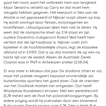
gaat het nooit, want het ontbreekt hem aan lenigheid.
Maar Gerard is verliefd op Carry en dat moet hem
vleugels hebben gegeven. Het keerpunt in Nes aan de
Amstel is net gepasseerd of Nijboer loopt alleen op kop.
Hij wordt omringd door fietsen, motoragenten en
bromfietsen. Uitlaatgassen lijken hem niet te deren. Hij
weet dat de olympische limiet op 2:14 staat en zijn
oudere Daventria-clubgenoot Roelof Veld heeft hem
verteld dat die tijd haalbaar is. Nijboer voelt zich
kiplekker in de hoofdstedelijke chaos, legt de klassieke
afstand af in 2:09.01. Dat is op dat moment de op een na
beste tijd van de wereld. Alleen de Australiër Derek
Clayton was in 1969 in Antwerpen sneller (2:08.34).
Er was meer in Moskou dat jaar. De stadions zitten er vol,
maar het publiek reageert bepaald onvriendelijk als
buitenlandse sporters het goed doen. Ook de vrienden
van het Oostblok moeten het ontgelden. Dat heeft
Wladyslaw Kozakiewicz ervaren. Met een wereldrecord
(5,78 meter) wint de Pool het polsstokhoogspringen. Bij
iedere poging wordt hij overvallen door een striemend
fluitconcert. Eerste poging over 5,78: “Het publiek fluit,