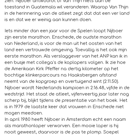
zien. Nijboer antwoordt of Van Thijn niets aan de
toestand in Guatemala wil veranderen. Waarop Van Thijn
in de herinnering van de atleet zegt dat dat een ver land
is en dat we er weinig aan kunnen doen.
Iets minder dan een jaar voor de Spelen loopt Nijboer
zijn eerste marathon. Enschede, de oudste marathon
van Nederland, is voor de man uit het oosten van het
land een vertrouwde omgeving. Toevallig is het ook mijn
eerste marathon. Als verslaggever van het ANP kan ik in
een busje met collega’s de koplopers volgen. Ik zie hoe
de Amerikaan Kirk Pfeffer na dertig kilometer op het
bochtige klinkerparcours na Haaksbergen afstand
neemt van de kopgroep en overtuigend wint (2:11.50).
Nijboer wordt Nederlands kampioen in 2:16.48, vijfde in de
wedstrijd. Het staat de atleet, vijfenveertig jaar later nog
scherp bij, blijkt tijdens de presentatie van het boek. Het
is in 1979 de laatste keer dat vrouwen in Enschede niet
mogen meedoen.
In april 1980 heeft Nijboer in Amsterdam echt een naam
als marathonloper verworven. Een mooie loper is hij
nooit geweest, daarvoor is de pas te plomp. Soepel