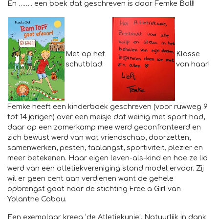
En …….. een boek dat geschreven is door Femke Bol!!
Met op het
Klasse
schutblad:
van haar!
Femke heeft een kinderboek geschreven (voor ruwweg 9
tot 14 jarigen) over een meisje dat weinig met sport had,
daar op een zomerkamp mee werd geconfronteerd en
zich bewust werd van wat vriendschap, doorzetten,
samenwerken, pesten, faalangst, sportiviteit, plezier en
meer betekenen. Haar eigen leven-als-kind en hoe ze lid
werd van een atletiekvereniging stond model ervoor. Zij
wil er geen cent aan verdienen want de gehele
opbrengst gaat naar de stichting Free a Girl van
Yolanthe Cabau.
Een exemplaar kreeg ‘de Atletiekunie’. Natuurlijk in dank