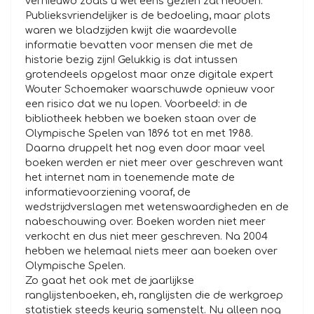
vernieuwd zoals u wel eens gezien zal hebben.
Publieksvriendelijker is de bedoeling, maar plots
waren we bladzijden kwijt die waardevolle
informatie bevatten voor mensen die met de
historie bezig zijn! Gelukkig is dat intussen
grotendeels opgelost maar onze digitale expert
Wouter Schoemaker waarschuwde opnieuw voor
een risico dat we nu lopen. Voorbeeld: in de
bibliotheek hebben we boeken staan over de
Olympische Spelen van 1896 tot en met 1988.
Daarna druppelt het nog even door maar veel
boeken werden er niet meer over geschreven want
het internet nam in toenemende mate de
informatievoorziening vooraf, de
wedstrijdverslagen met wetenswaardigheden en de
nabeschouwing over. Boeken worden niet meer
verkocht en dus niet meer geschreven. Na 2004
hebben we helemaal niets meer aan boeken over
Olympische Spelen.
Zo gaat het ook met de jaarlijkse
ranglijstenboeken, eh, ranglijsten die de werkgroep
statistiek steeds keurig samenstelt. Nu alleen nog