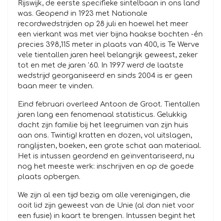
Rijswijk, de eerste specifieke sintelbaan in ons land
was. Geopend in 1923 met Nationale
recordwedstrijden op 28 juli en hoewel het meer
een vierkant was met vier bijna haakse bochten -én
precies 398,115 meter in plaats van 400, is Te Werve
vele tientallen jaren heel belangrijk geweest, zeker
tot en met de jaren ’60. In 1997 werd de laatste
wedstrijd georganiseerd en sinds 2004 is er geen
baan meer te vinden.
Eind februari overleed Antoon de Groot. Tientallen
jaren lang een fenomenaal statisticus. Gelukkig
dacht zijn familie bij het leegruimen van zijn huis
aan ons. Twintig! kratten en dozen, vol uitslagen,
ranglijsten, boeken, een grote schat aan materiaal.
Het is intussen geordend en geïnventariseerd, nu
nog het meeste werk: inschrijven en op de goede
plaats opbergen.
We zijn al een tijd bezig om alle verenigingen, die
ooit lid zijn geweest van de Unie (al dan niet voor
een fusie) in kaart te brengen. Intussen begint het