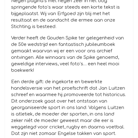
Negen pagina’s met negen zeer in het oog
springende foto’s waar steeds een korte tekst is
bijgeplaatst. Wij van Erfgoed zijn blij met het
resultaat en de aandacht die ermee aan onze
Stichting is besteed.
Verder heeft de Gouden Spike ter gelegenheid van
de 50e wedstrijd een fantastisch jubileumboek
gemaakt waarvan wij er een voor ons archief
ontvingen. Alle winnaars van de Spike genoemd,
geweldige interviews, veel foto’s… een heel mooi
boekwerk!
Een derde gift: de ingekorte en bewerkte
handelsversie van het proefschrift dat Jan Luitzen
schreef en waarmee hij promoveerde tot historicus.
Dit onderzoek gaat over het ontstaan van
georganiseerde sport in ons land. Volgens Luitzen
is atletiek, de moeder der sporten, in ons land
zeker niét de moeder geweest maar die eer is
weggelegd voor cricket, rugby en daarna voetbal.
Dat zijn niet zomaar Engelse takken van sport.