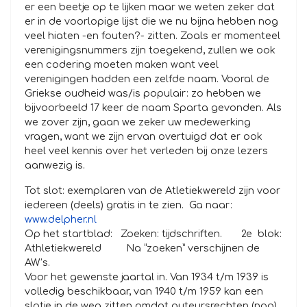
er een beetje op te lijken maar we weten zeker dat
er in de voorlopige lijst die we nu bijna hebben nog
veel hiaten -en fouten?- zitten. Zoals er momenteel
verenigingsnummers zijn toegekend, zullen we ook
een codering moeten maken want veel
verenigingen hadden een zelfde naam. Vooral de
Griekse oudheid was/is populair: zo hebben we
bijvoorbeeld 17 keer de naam Sparta gevonden. Als
we zover zijn, gaan we zeker uw medewerking
vragen, want we zijn ervan overtuigd dat er ook
heel veel kennis over het verleden bij onze lezers
aanwezig is.
Tot slot: exemplaren van de Atletiekwereld zijn voor
iedereen (deels) gratis in te zien. Ga naar:
www.delpher.nl
Op het startblad: Zoeken: tijdschriften. 2e blok:
Athletiekwereld Na “zoeken” verschijnen de
AW’s.
Voor het gewenste jaartal in. Van 1934 t/m 1939 is
volledig beschikbaar, van 1940 t/m 1959 kan een
slotje in de weg zitten omdat auteursrechten (nog)