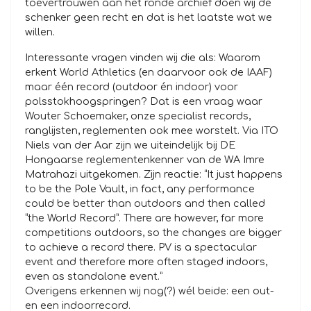
toevertrouwen aan het ronde archief doen wij de
schenker geen recht en dat is het laatste wat we
willen.
Interessante vragen vinden wij die als: Waarom
erkent World Athletics (en daarvoor ook de IAAF)
maar één record (outdoor én indoor) voor
polsstokhoogspringen? Dat is een vraag waar
Wouter Schoemaker, onze specialist records,
ranglijsten, reglementen ook mee worstelt. Via ITO
Niels van der Aar zijn we uiteindelijk bij DE
Hongaarse reglementenkenner van de WA Imre
Matrahazi uitgekomen. Zijn reactie: “It just happens
to be the Pole Vault, in fact, any performance
could be better than outdoors and then called
“the World Record”. There are however, far more
competitions outdoors, so the changes are bigger
to achieve a record there. PV is a spectacular
event and therefore more often staged indoors,
even as standalone event.”
Overigens erkennen wij nog(?) wél beide: een out-
en een indoorrecord.