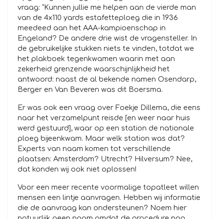
vraag: “Kunnen jullie me helpen aan de vierde man
van de 4x110 yards estafetteploeg die in 1936
meedeed aan het AAA-kampioenschap in
Engeland? De andere drie wist de vragensteller. In
de gebruikelijke stukken niets te vinden, totdat we
het plakboek tegenkwamen waarin met aan
zekerheid grenzende waarschijnlijkheid het
antwoord: naast de al bekende namen Osendarp,
Berger en Van Beveren was dit Boersma.
Er was ook een vraag over Foekje Dillema, die eens
naar het verzamelpunt reisde [en weer naar huis
werd gestuurd], waar op een station de nationale
ploeg bijeenkwam. Maar welk station was dat?
Experts van naam komen tot verschillende
plaatsen: Amsterdam? Utrecht? Hilversum? Nee,
dat konden wij ook niet oplossen!
Voor een meer recente voormalige topatleet willen
mensen een lintje aanvragen. Hebben wij informatie
die de aanvraag kan ondersteunen? Noem hier
natuurlijk geen naam omdat de procedure nog