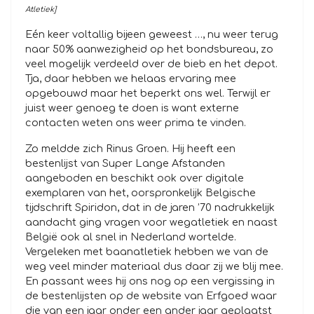
Atletiek]
Eén keer voltallig bijeen geweest …, nu weer terug
naar 50% aanwezigheid op het bondsbureau, zo
veel mogelijk verdeeld over de bieb en het depot.
Tja, daar hebben we helaas ervaring mee
opgebouwd maar het beperkt ons wel. Terwijl er
juist weer genoeg te doen is want externe
contacten weten ons weer prima te vinden.
Zo meldde zich Rinus Groen. Hij heeft een
bestenlijst van Super Lange Afstanden
aangeboden en beschikt ook over digitale
exemplaren van het, oorspronkelijk Belgische
tijdschrift Spiridon, dat in de jaren ’70 nadrukkelijk
aandacht ging vragen voor wegatletiek en naast
België ook al snel in Nederland wortelde.
Vergeleken met baanatletiek hebben we van de
weg veel minder materiaal dus daar zij we blij mee.
En passant wees hij ons nog op een vergissing in
de bestenlijsten op de website van Erfgoed waar
die van een jaar onder een ander jaar geplaatst