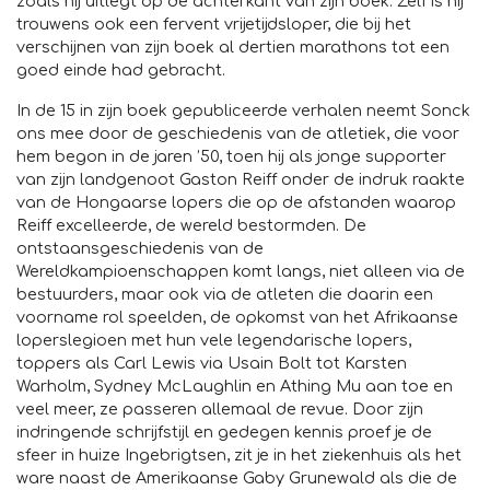
zoals hij uitlegt op de achterkant van zijn boek. Zelf is hij
trouwens ook een fervent vrijetijdsloper, die bij het
verschijnen van zijn boek al dertien marathons tot een
goed einde had gebracht.
In de 15 in zijn boek gepubliceerde verhalen neemt Sonck
ons mee door de geschiedenis van de atletiek, die voor
hem begon in de jaren ’50, toen hij als jonge supporter
van zijn landgenoot Gaston Reiff onder de indruk raakte
van de Hongaarse lopers die op de afstanden waarop
Reiff excelleerde, de wereld bestormden. De
ontstaansgeschiedenis van de
Wereldkampioenschappen komt langs, niet alleen via de
bestuurders, maar ook via de atleten die daarin een
voorname rol speelden, de opkomst van het Afrikaanse
loperslegioen met hun vele legendarische lopers,
toppers als Carl Lewis via Usain Bolt tot Karsten
Warholm, Sydney McLaughlin en Athing Mu aan toe en
veel meer, ze passeren allemaal de revue. Door zijn
indringende schrijfstijl en gedegen kennis proef je de
sfeer in huize Ingebrigtsen, zit je in het ziekenhuis als het
ware naast de Amerikaanse Gaby Grunewald als die de